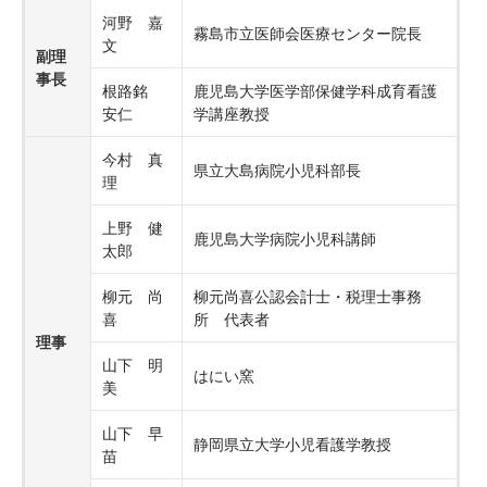
河野 嘉
霧島市立医師会医療センター院長
文
副理
事長
根路銘
鹿児島大学医学部保健学科成育看護
安仁
学講座教授
今村 真
県立大島病院小児科部長
理
上野 健
鹿児島大学病院小児科講師
太郎
柳元 尚
柳元尚喜公認会計士・税理士事務
喜
所 代表者
理事
山下 明
はにい窯
美
山下 早
静岡県立大学小児看護学教授
苗